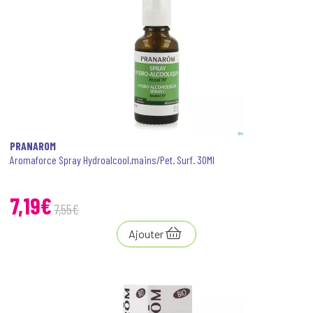
PRANAROM
Aromaforce Spray Hydroalcool.mains/Pet. Surf. 30Ml
7
,
19
€
7
,
55
€
Ajouter