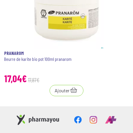
PRANAROM
Beurre de karite bio pot 100ml pranarom
17
,
04
€
17
,
87
€
Ajouter