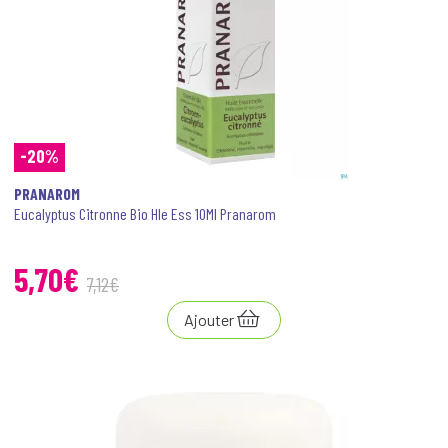
-20%
PRANAROM
Eucalyptus Citronne Bio Hle Ess 10Ml Pranarom
5
,
70
€
7
,
12
€
Ajouter