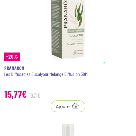
-20%
PRANAROM
Les Diffusables Eucalypur Melange Diffusion 30Ml
15
,
77
€
19
,
71
€
Ajouter