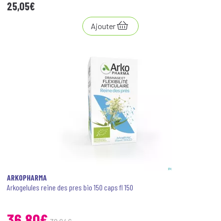
25
,
05
€
Ajouter
ARKOPHARMA
Arkogelules reine des pres bio 150 caps fl 150
36
,
80
€