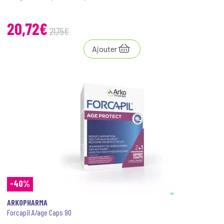
20
,
72
€
21
,
75
€
Ajouter
-40%
ARKOPHARMA
Forcapil A/age Caps 90