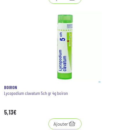
BOIRON
Lycopodium clavatum 5ch gr 4g boiron
5
,
13
€
Ajouter