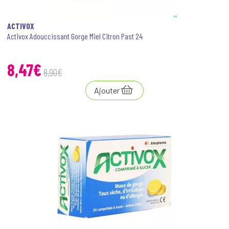
ACTIVOX
Activox Adouccissant Gorge Miel Citron Past 24
8
,
47
€
8
,
90
€
Ajouter