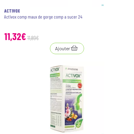
ACTIVOX
Activox comp maux de gorge comp a sucer 24
11
,
32
€
11
,
89
€
Ajouter