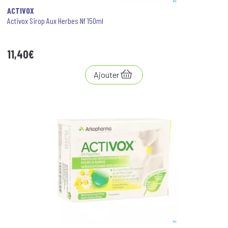
ACTIVOX
Activox Sirop Aux Herbes Nf 150ml
11
,
40
€
Ajouter