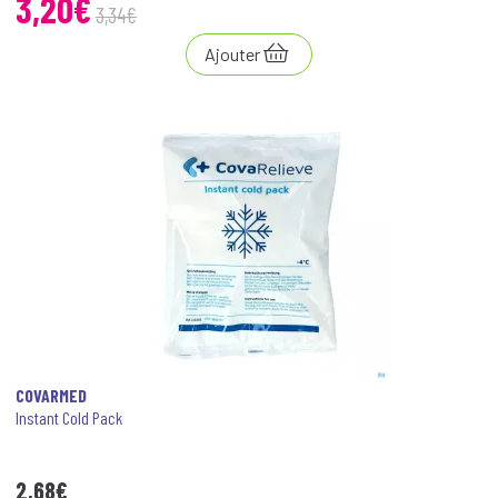
3
,
20
€
3
,
34
€
Ajouter
COVARMED
Instant Cold Pack
2
,
68
€