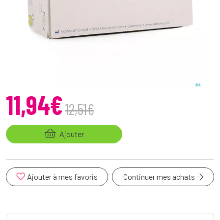
11
,
94
€
12
,
51
€
Ajouter
Ajouter à mes favoris
Continuer mes achats