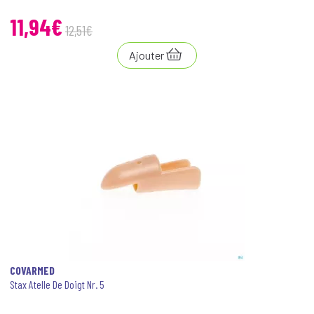
11
,
94
€
12
,
51
€
Ajouter
COVARMED
Stax Atelle De Doigt Nr. 5