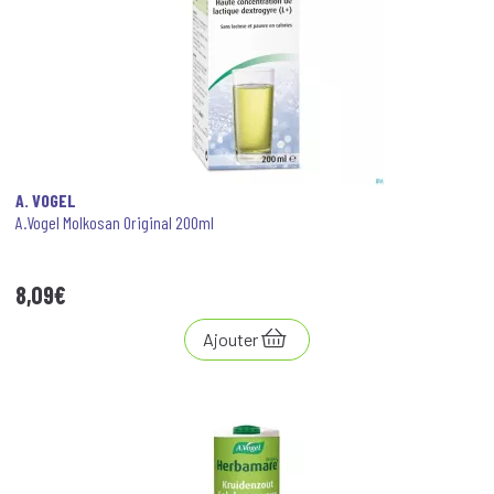
A. VOGEL
A.Vogel Molkosan Original 200ml
8
,
09
€
Ajouter