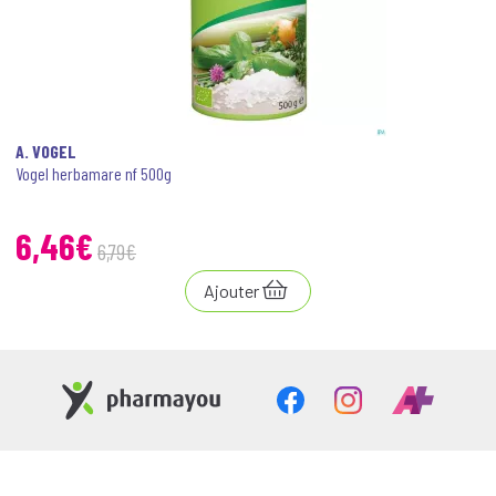
A. VOGEL
Vogel herbamare nf 500g
6
,
46
€
6
,
79
€
Ajouter