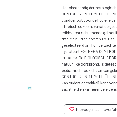
Het plantaardig dermatologis
CONTROL 2-IN-1 EMOLLIËREND
bondgenoot voor de hygiëne van
atopisch eczeem, vanaf de geboo
milde, licht schuimende gel het
fragiele huid en hoofdhuid. Dan
geselecteerd om hun verzachten
hydrateert EXOMEGA CONTROL 
irritaties. De BIOLOGISCH AFB
natuurlijke oorsprong, is getes
pediatrisch toezicht en kan ge
CONTROL 2-IN-1 EMOLLIËRENDE 
van ouders gemakkelijker door de
zachtheid en kalmerende eigen
Toevoegen aan favoriet