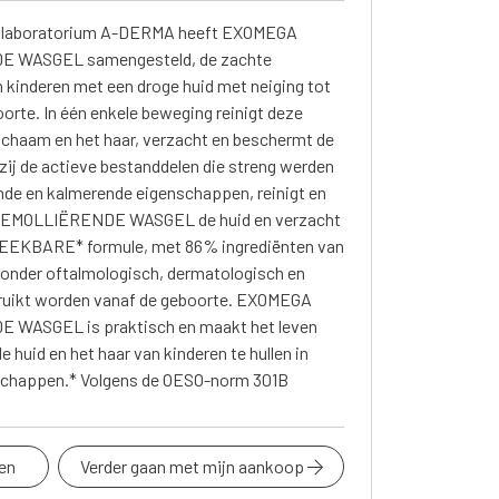
ch laboratorium A-DERMA heeft EXOMEGA
E WASGEL samengesteld, de zachte
 kinderen met een droge huid met neiging tot
rte. In één enkele beweging reinigt deze
 lichaam en het haar, verzacht en beschermt de
kzij de actieve bestanddelen die streng werden
de en kalmerende eigenschappen, reinigt en
EMOLLIËRENDE WASGEL de huid en verzacht
REEKBARE* formule, met 86% ingrediënten van
t onder oftalmologisch, dermatologisch en
bruikt worden vanaf de geboorte. EXOMEGA
WASGEL is praktisch en maakt het leven
 huid en het haar van kinderen te hullen in
schappen.* Volgens de OESO-norm 301B
en
Verder gaan met mijn aankoop