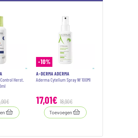
-10%
A
A-DERMA ADERMA
ontrol Herst.
Aderma Cytelium Spray Nf 100Ml
00ml
17
,
01
€
9
,
90
€
18
,
90
€
en
Toevoegen