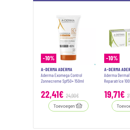
-10%
-10%
A-DERMA ADERMA
A-DERMA ADE
Aderma Exomega Control
Aderma Dermal
Zonnecreme Spf50+ 150ml
Reparatrice 100
22
,
41
€
19
,
71
€
24
,
90
€
2
Toevoegen
Toevo