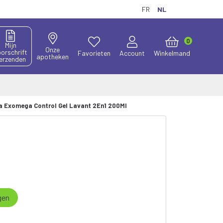
FR
NL
0
Mijn
Onze
orschrift
Favorieten
Account
Winkelmand
apotheken
erzenden
 Exomega Control Gel Lavant 2En1 200Ml
gen