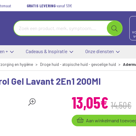
automaat
GRATIS LEVERING
vanaf 59€
vo
v
 en +
Cadeaus & Inspiratie
Onze diensten
rzorging en hygiëne
Droge huid - atopische huid - gevoelige huid
Aderma
l Gel Lavant 2En1 200Ml
13
,
05
€
14
,
50
€
Aan winkelmand toevoe