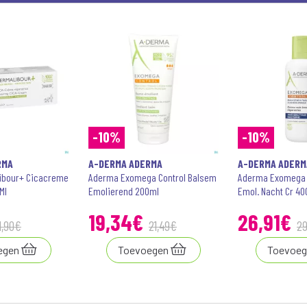
-10%
-10%
RMA
A-DERMA ADERMA
A-DERMA ADERM
ibour+ Cicacreme
Aderma Exomega Control Balsem
Aderma Exomega C
Ml
Emolierend 200ml
Emol. Nacht Cr 4
19
,
34
€
26
,
91
€
1
,
90
€
21
,
49
€
2
egen
Toevoegen
Toevoeg