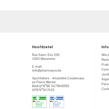
Hoofdzetel
Inf
Rue Saint-Eloi 205
Wie z
4300 Waremme
Merk
Prakt
E-mail
Cont
info
@
pharmayou.be
Jurid
Apothekers : Amandine Coulenvaux
Alge
en Pierre Werner
Pers
Bedrijf N°BE 0471848382
Cook
APB N°647402