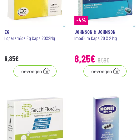
-4%
EG
JOHNSON & JOHNSON
Loperamide Eg Caps 20X2Mg
Imodium Caps 20 X 2 Mg
8
,
25
€
6
,
85
€
8
,
59
€
Toevoegen
Toevoegen