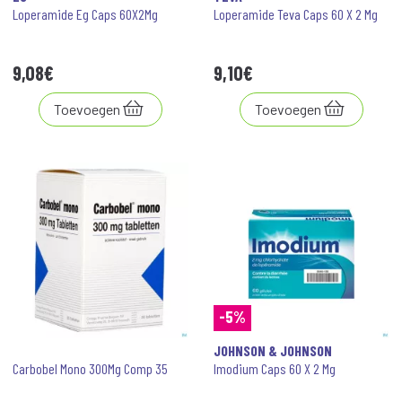
Loperamide Eg Caps 60X2Mg
Loperamide Teva Caps 60 X 2 Mg
9
,
08
€
9
,
10
€
Toevoegen
Toevoegen
-5%
JOHNSON & JOHNSON
Carbobel Mono 300Mg Comp 35
Imodium Caps 60 X 2 Mg