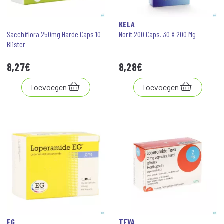
KELA
Sacchiflora 250mg Harde Caps 10
Norit 200 Caps. 30 X 200 Mg
Blister
8
,
27
€
8
,
28
€
Toevoegen
Toevoegen
EG
TEVA