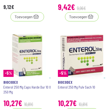
9
,
42
€
9
,
12
€
9
,
96
€
Toevoegen
Toevoegen
-5%
-5%
BIOCODEX
BIOCODEX
Enterol 250 Mg Caps Harde Dur 10 X
Enterol 250 Mg Pulv Sach 10
250 Mg
10
,
27
€
10
,
27
€
10
,
81
€
10
,
81
€