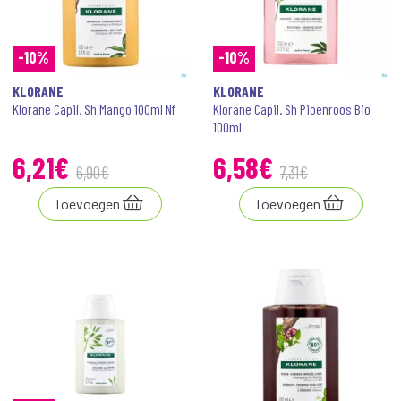
-10%
-10%
KLORANE
KLORANE
Klorane Capil. Sh Mango 100ml Nf
Klorane Capil. Sh Pioenroos Bio
100ml
6
,
21
€
6
,
58
€
6
,
90
€
7
,
31
€
Toevoegen
Toevoegen