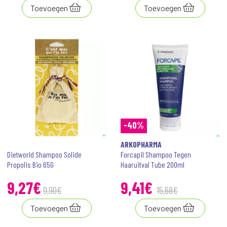
Toevoegen
Toevoegen
-40%
ARKOPHARMA
Dietworld Shampoo Solide
Forcapil Shampoo Tegen
Propolis Bio 65G
Haaruitval Tube 200ml
9
,
27
€
9
,
41
€
9
,
90
€
15
,
68
€
Toevoegen
Toevoegen