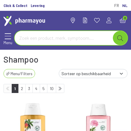
Click & Collect
Levering
FR
NL
0
Menu
Shampoo
Menu/Filters
1
2
3
4
5
10