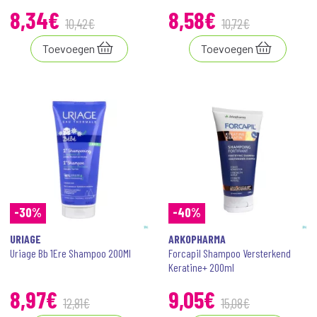
8
,
34
€
8
,
58
€
10
,
42
€
10
,
72
€
Toevoegen
Toevoegen
-30%
-40%
URIAGE
ARKOPHARMA
Uriage Bb 1Ere Shampoo 200Ml
Forcapil Shampoo Versterkend
Keratine+ 200ml
8
,
97
€
9
,
05
€
12
,
81
€
15
,
08
€