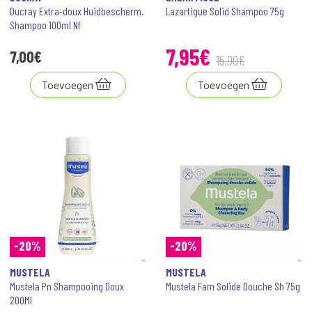
Ducray Extra-doux Huidbescherm.
Lazartigue Solid Shampoo 75g
Shampoo 100ml Nf
7
,
95
€
7
,
00
€
15
,
90
€
Toevoegen
Toevoegen
-20%
-20%
MUSTELA
MUSTELA
Mustela Pn Shampooing Doux
Mustela Fam Solide Douche Sh 75g
200Ml