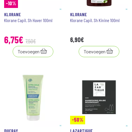
-10%
KLORANE
KLORANE
Klorane Capil. Sh Haver 100ml
Klorane Capil. Sh Kinine 100ml
6
,
75
€
6
,
90
€
7
,
50
€
Toevoegen
Toevoegen
-50%
DUCRAY
LAZARTIGUE