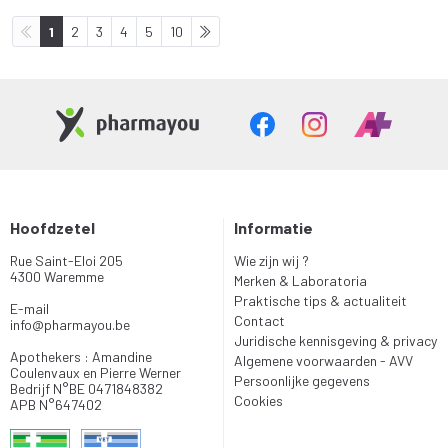
1
2
3
4
5
10
Hoofdzetel
Informatie
Rue Saint-Eloi 205
Wie zijn wij ?
4300 Waremme
Merken & Laboratoria
Praktische tips & actualiteit
E-mail
Contact
info
@
pharmayou.be
Juridische kennisgeving & privacy
Apothekers : Amandine
Algemene voorwaarden - AVV
Coulenvaux en Pierre Werner
Persoonlijke gegevens
Bedrijf N°BE 0471848382
Cookies
APB N°647402