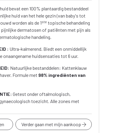
huid bevat een 100% plantaardig bestanddeel
lijke huid van het hele gezin (van baby's tot
ste
houwd worden als de 1
topische behandeling
 pijnlijke dermatosen of patiënten met pijn als
dermatologische handeling.
ID :
Ultra-kalmerend. Biedt een onmiddellijk
de onaangename huidsensaties tot 6 uur.
EID:
Natuurlijke bestanddelen: Kattenklauw
 haver. Formule met
98% ingrediënten van
NTIE:
Getest onder oftalmologisch,
 gynaecologisch toezicht. Alle zones met
en
Verder gaan met mijn aankoop