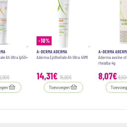
-10%
RMA
A-DERMA ADERMA
A-DERMA ADERM
ale Ah Ultra Ip50+
Aderma Epitheliale Ah Ultra 40Ml
Aderma avoine sti
rhealba 4g
14
,
31
€
8
,
07
€
6
,
90
€
15
,
90
€
8
,
50
egen
Toevoegen
Toevoeg