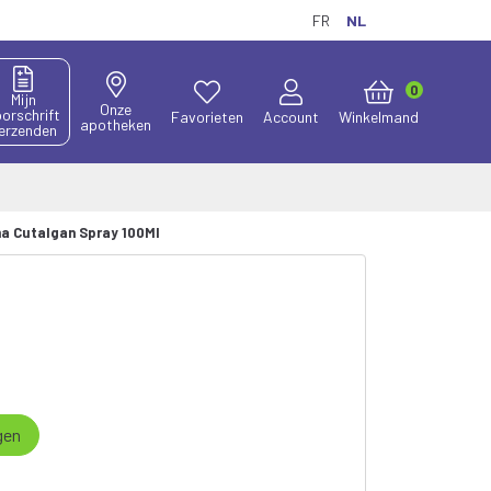
FR
NL
0
Mijn
Onze
orschrift
Favorieten
Account
Winkelmand
apotheken
erzenden
a Cutalgan Spray 100Ml
gen