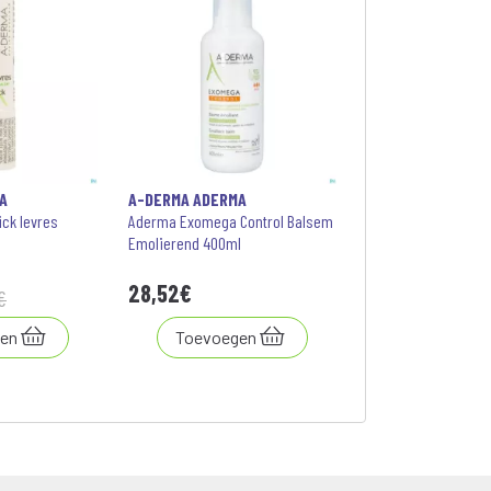
A
A-DERMA ADERMA
ck levres
Aderma Exomega Control Balsem
Emolierend 400ml
28
,
52
€
€
en
Toevoegen