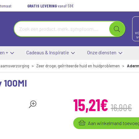
automaat
GRATIS LEVERING
vanaf 59€
vo
v
 en +
Cadeaus & Inspiratie
Onze diensten
haamsverzorging
Zeer droge, geïrriteerde huid en huidproblemen
Aderm
 100Ml
15
,
21
€
16
,
90
€
Aan winkelmand toevoe