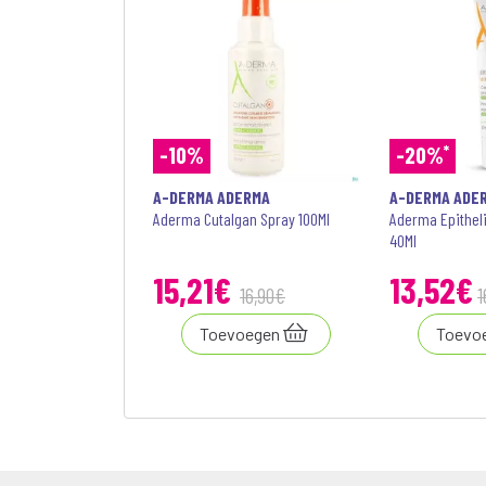
*
-10%
-20%
A-DERMA ADERMA
A-DERMA ADE
Aderma Cutalgan Spray 100Ml
Aderma Epitheli
40Ml
15
,
21
€
13,52€
16
,
90
€
1
Toevoegen
Toevo