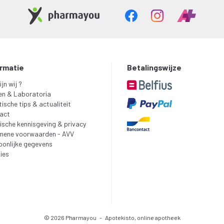
ormatie
Betalingswijze
ijn wij ?
en & Laboratoria
ische tips & actualiteit
act
ische kennisgeving & privacy
mene voorwaarden - AVV
oonlijke gegevens
ies
© 2026 Pharmayou
-
Apotekisto, online apotheek