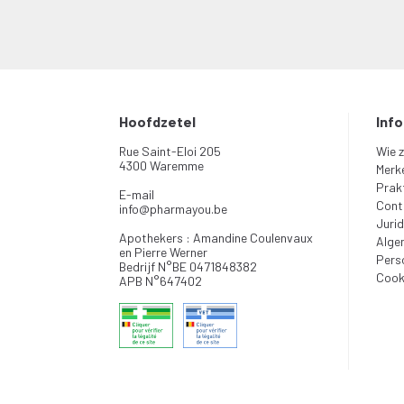
Hoofdzetel
Inf
Rue Saint-Eloi 205
Wie z
4300 Waremme
Merk
Prakt
E-mail
Cont
info
@
pharmayou.be
Jurid
Apothekers : Amandine Coulenvaux
Alge
en Pierre Werner
Pers
Bedrijf N°BE 0471848382
Cook
APB N°647402