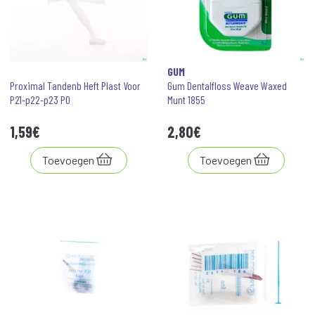
GUM
Proximal Tandenb Heft Plast Voor
Gum Dentalfloss Weave Waxed
P21-p22-p23 P0
Munt 1855
1
,
59
€
2
,
80
€
Toevoegen
Toevoegen