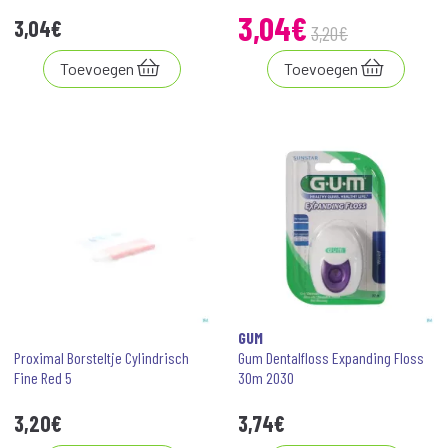
3
,
04
€
3
,
04
€
3
,
20
€
Toevoegen
Toevoegen
GUM
Proximal Borsteltje Cylindrisch
Gum Dentalfloss Expanding Floss
Fine Red 5
30m 2030
3
,
20
€
3
,
74
€