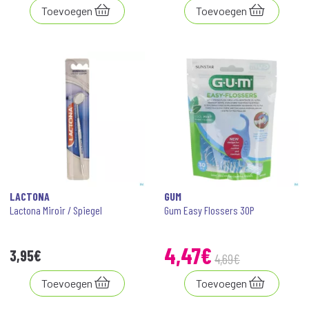
Toevoegen
Toevoegen
LACTONA
GUM
Lactona Miroir / Spiegel
Gum Easy Flossers 30P
4
,
47
€
3
,
95
€
4
,
69
€
Toevoegen
Toevoegen