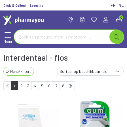
Click & Collect
Levering
FR
NL
0
Menu
Interdentaal - flos
Menu/Filters
1
2
3
4
5
6
7
8