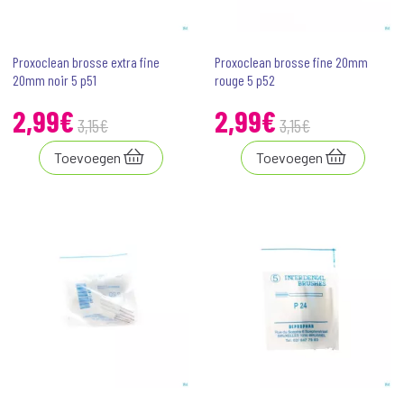
Proxoclean brosse extra fine
Proxoclean brosse fine 20mm
20mm noir 5 p51
rouge 5 p52
2
,
99
€
2
,
99
€
3
,
15
€
3
,
15
€
Toevoegen
Toevoegen