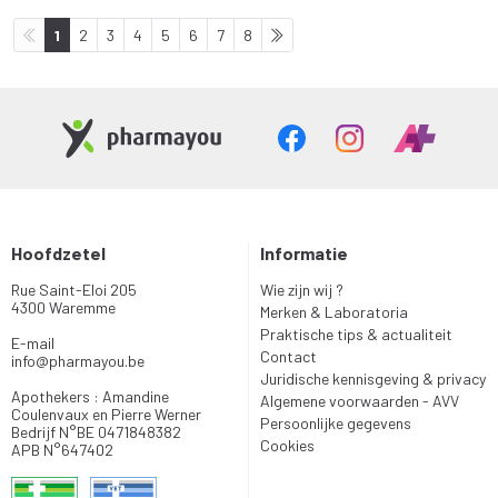
1
2
3
4
5
6
7
8
Hoofdzetel
Informatie
Rue Saint-Eloi 205
Wie zijn wij ?
4300 Waremme
Merken & Laboratoria
Praktische tips & actualiteit
E-mail
Contact
info
@
pharmayou.be
Juridische kennisgeving & privacy
Apothekers : Amandine
Algemene voorwaarden - AVV
Coulenvaux en Pierre Werner
Persoonlijke gegevens
Bedrijf N°BE 0471848382
Cookies
APB N°647402