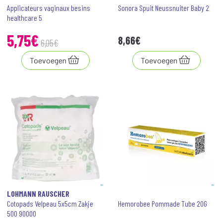
Applicateurs vaginaux besins
Sonora Spuit Neussnuiter Baby 2
healthcare 5
5
,
75
€
8
,
66
€
6
,
05
€
Toevoegen
Toevoegen
LOHMANN RAUSCHER
Cotopads Velpeau 5x5cm Zakje
Hemorobee Pommade Tube 20G
500 90000