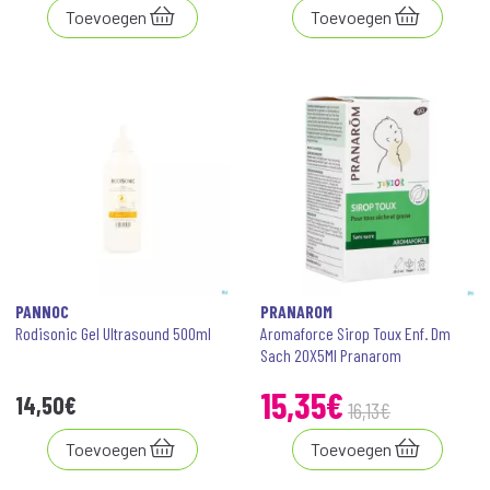
Toevoegen
Toevoegen
PANNOC
PRANAROM
Rodisonic Gel Ultrasound 500ml
Aromaforce Sirop Toux Enf. Dm
Sach 20X5Ml Pranarom
15
,
35
€
14
,
50
€
16
,
13
€
Toevoegen
Toevoegen