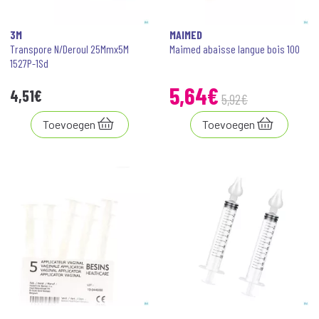
3M
MAIMED
Transpore N/Deroul 25Mmx5M
Maimed abaisse langue bois 100
1527P-1Sd
5
,
64
€
4
,
51
€
5
,
92
€
Toevoegen
Toevoegen