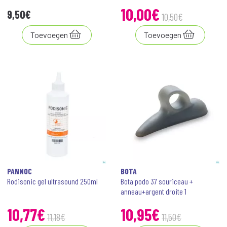
10
,
00
€
9
,
50
€
10
,
50
€
Toevoegen
Toevoegen
PANNOC
BOTA
Rodisonic gel ultrasound 250ml
Bota podo 37 souriceau +
anneau+argent droite 1
10
,
77
€
10
,
95
€
11
,
18
€
11
,
50
€