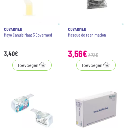
COVARMED
COVARMED
Mayo Canule Maat 3 Covarmed
Masque de reanimation
3
,
56
€
3
,
40
€
3
,
73
€
Toevoegen
Toevoegen