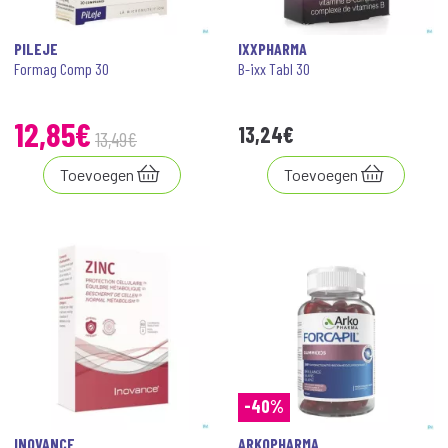
PILEJE
IXXPHARMA
Formag Comp 30
B-ixx Tabl 30
12
,
85
€
13
,
24
€
13
,
49
€
Toevoegen
Toevoegen
-40%
INOVANCE
ARKOPHARMA