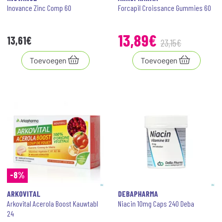
Inovance Zinc Comp 60
Forcapil Croissance Gummies 60
13
,
89
€
13
,
61
€
23
,
15
€
Toevoegen
Toevoegen
-8%
ARKOVITAL
DEBAPHARMA
Arkovital Acerola Boost Kauwtabl
Niacin 10mg Caps 240 Deba
24