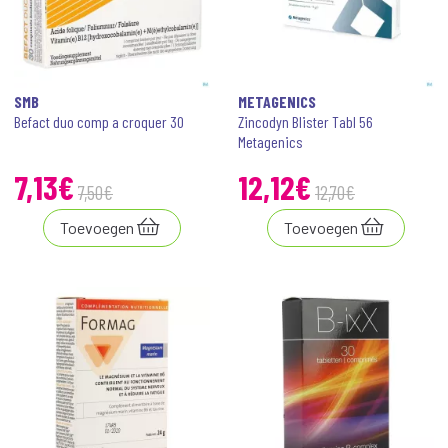
SMB
METAGENICS
Befact duo comp a croquer 30
Zincodyn Blister Tabl 56
Metagenics
7
,
13
€
12
,
12
€
7
,
50
€
12
,
70
€
Toevoegen
Toevoegen