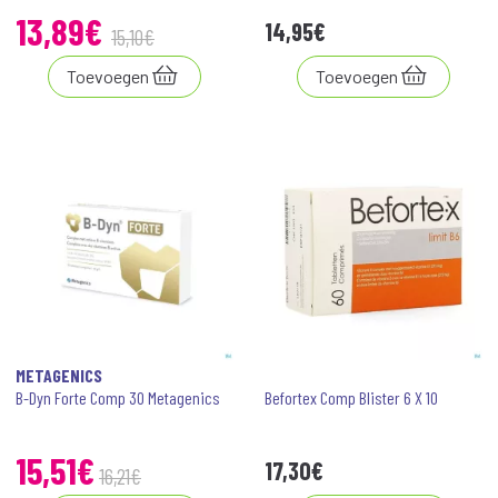
13
,
89
€
14
,
95
€
15
,
10
€
Toevoegen
Toevoegen
METAGENICS
B-Dyn Forte Comp 30 Metagenics
Befortex Comp Blister 6 X 10
15
,
51
€
17
,
30
€
16
,
21
€