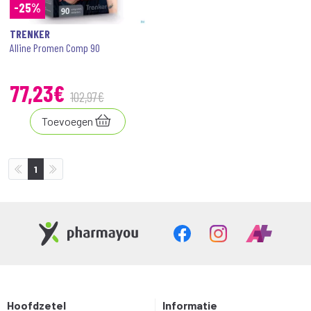
-25%
TRENKER
Alline Promen Comp 90
77
,
23
€
102
,
97
€
Toevoegen
1
Hoofdzetel
Informatie