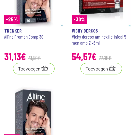
-25%
-30%
TRENKER
VICHY DERCOS
Alline Promen Comp 30
Vichy dercos aminexil clinical 5
men amp 21x6ml
31
,
13
€
54
,
57
€
41
,
50
€
77
,
95
€
Toevoegen
Toevoegen