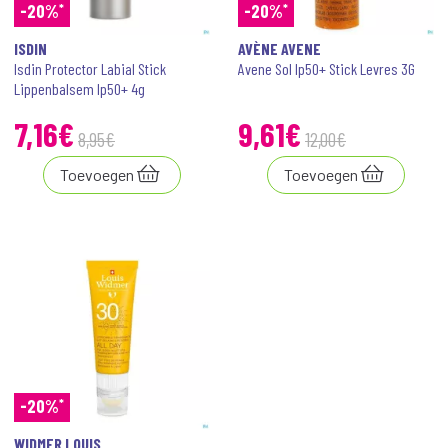
*
*
-20%
-20%
ISDIN
AVÈNE AVENE
Isdin Protector Labial Stick
Avene Sol Ip50+ Stick Levres 3G
Lippenbalsem Ip50+ 4g
7,16€
9,61€
8
,
95
€
12
,
00
€
Toevoegen
Toevoegen
*
-20%
WIDMER LOUIS