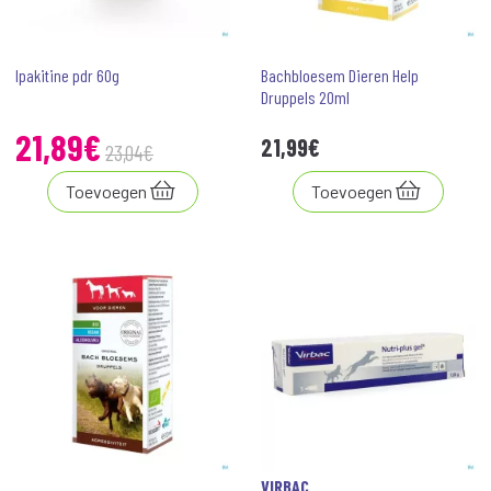
Ipakitine pdr 60g
Bachbloesem Dieren Help
Druppels 20ml
21
,
89
€
21
,
99
€
23
,
04
€
Toevoegen
Toevoegen
VIRBAC