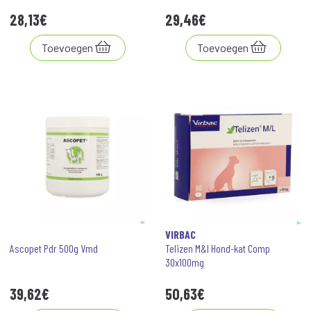
28
,
13
€
29
,
46
€
Toevoegen
Toevoegen
VIRBAC
Ascopet Pdr 500g Vmd
Telizen M&l Hond-kat Comp
30x100mg
39
,
62
€
50
,
63
€