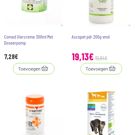
Comed Uiercreme 300ml Met
Ascopet pdr 200g vmd
Doseerpomp
19
,
13
€
7
,
28
€
19
,
84
€
Toevoegen
Toevoegen