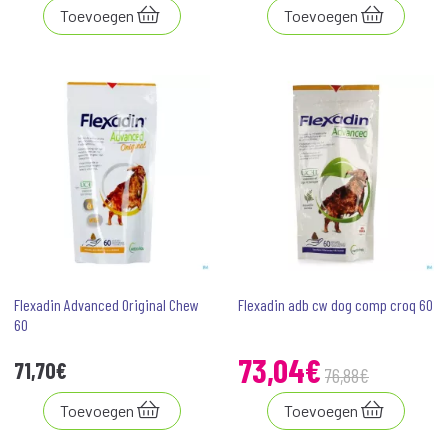
Toevoegen
Toevoegen
Flexadin Advanced Original Chew
Flexadin adb cw dog comp croq 60
60
73
,
04
€
71
,
70
€
76
,
88
€
Toevoegen
Toevoegen