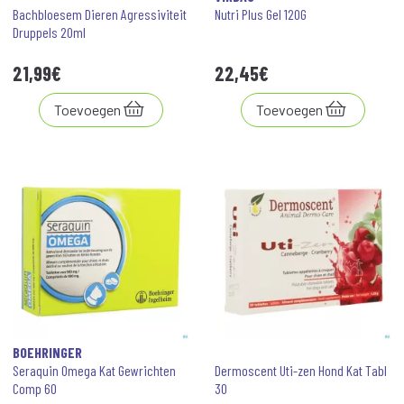
Bachbloesem Dieren Agressiviteit
Nutri Plus Gel 120G
Druppels 20ml
21
,
99
€
22
,
45
€
Toevoegen
Toevoegen
BOEHRINGER
Seraquin Omega Kat Gewrichten
Dermoscent Uti-zen Hond Kat Tabl
Comp 60
30