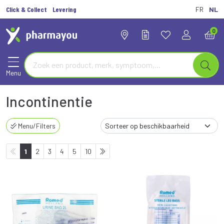
Click & Collect
Levering
FR
NL
0
Menu
Incontinentie
Menu/Filters
1
2
3
4
5
10