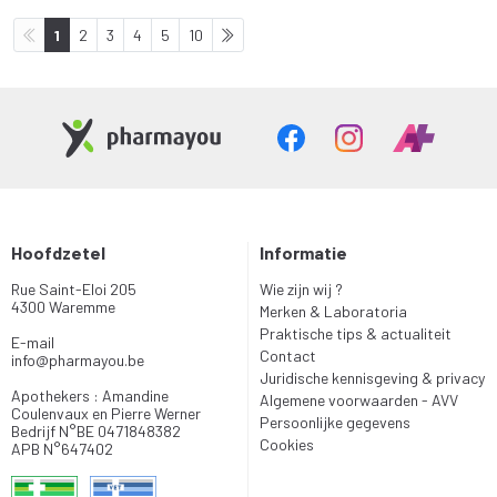
1
2
3
4
5
10
Hoofdzetel
Informatie
Rue Saint-Eloi 205
Wie zijn wij ?
4300 Waremme
Merken & Laboratoria
Praktische tips & actualiteit
E-mail
Contact
info
@
pharmayou.be
Juridische kennisgeving & privacy
Apothekers : Amandine
Algemene voorwaarden - AVV
Coulenvaux en Pierre Werner
Persoonlijke gegevens
Bedrijf N°BE 0471848382
Cookies
APB N°647402