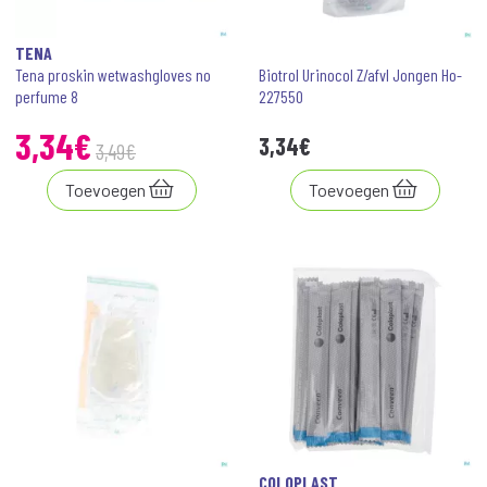
TENA
Tena proskin wetwashgloves no
Biotrol Urinocol Z/afvl Jongen Ho-
perfume 8
227550
3
,
34
€
3
,
34
€
3
,
49
€
Toevoegen
Toevoegen
COLOPLAST