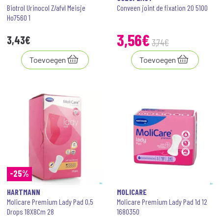
Biotrol Urinocol Z/afvl Meisje
Conveen joint de fixation 20 5100
Ho7560 1
3
,
56
€
3
,
43
€
3
,
74
€
Toevoegen
Toevoegen
-25%
HARTMANN
MOLICARE
Molicare Premium Lady Pad 0,5
Molicare Premium Lady Pad 1d 12
Drops 18X8Cm 28
1680350