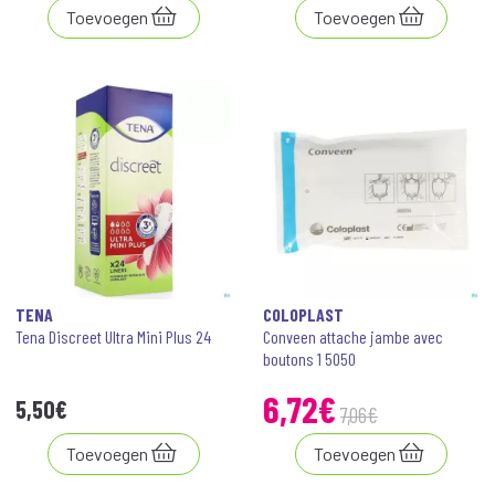
Toevoegen
Toevoegen
TENA
COLOPLAST
Tena Discreet Ultra Mini Plus 24
Conveen attache jambe avec
boutons 1 5050
6
,
72
€
5
,
50
€
7
,
06
€
Toevoegen
Toevoegen