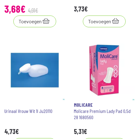
3
,
68
€
3
,
73
€
4
,
91
€
Toevoegen
Toevoegen
MOLICARE
Urinaal Vrouw Wit 1l Ju20110
Molicare Premium Lady Pad 0,5d
28 1680560
4
,
73
€
5
,
31
€