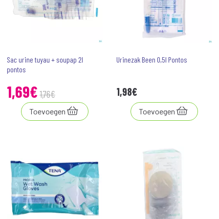
Sac urine tuyau + soupap 2l
Urinezak Been 0,5l Pontos
pontos
1
,
69
€
1
,
98
€
1
,
76
€
Toevoegen
Toevoegen