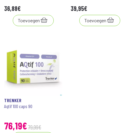
36
,
88
€
39
,
95
€
Toevoegen
Toevoegen
TRENKER
Aqtif 100 caps 90
76
,
19
€
79
,
99
€