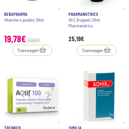
DEBAPHARMA
PHARMANUTRICS
Vitamine e gouttes 30ml
Vit E Druppels 20ml
Pharmanutrics
19
,
78
€
25
,
19
€
20
,
80
€
Toevoegen
Toevoegen
TRENKER
SIMILIA