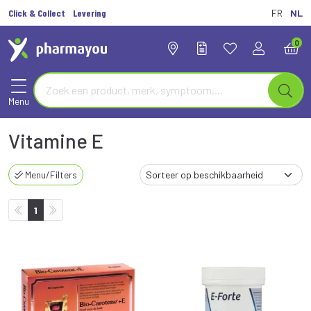
Click & Collect
Levering
FR
NL
0
Menu
Vitamine E
Menu/Filters
1