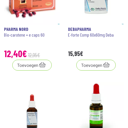
PHARMA NORD
DEBAPHARMA
Bio-carotene + e caps 60
E-forte Comp 60x60mg Deba
12
,
40
€
15
,
95
€
12
,
95
€
Toevoegen
Toevoegen