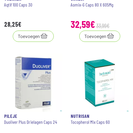
Aqtif 100 Caps 30
Aomix-G Caps 80 X 605Mg
32
,
59
€
28
,
25
€
33
,
99
€
Toevoegen
Toevoegen
PILEJE
NUTRISAN
Duoliver Plus Drielagen Caps 24
Tocopherol Mix Caps 60