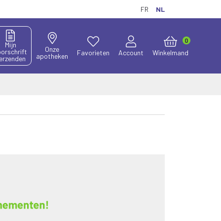
FR
NL
0
Mijn
Onze
orschrift
Favorieten
Account
Winkelmand
apotheken
erzenden