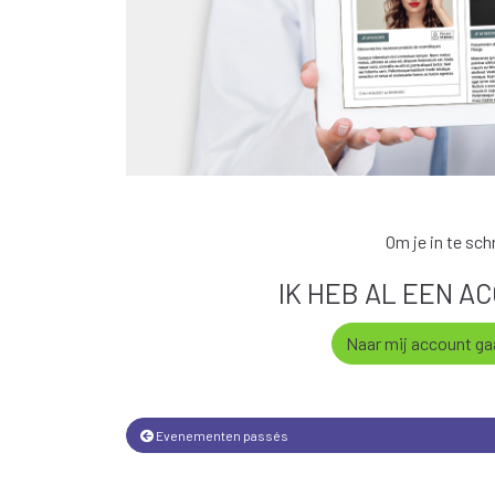
Om je in te sc
IK HEB AL EEN A
Naar mij account ga
Evenementen
passés