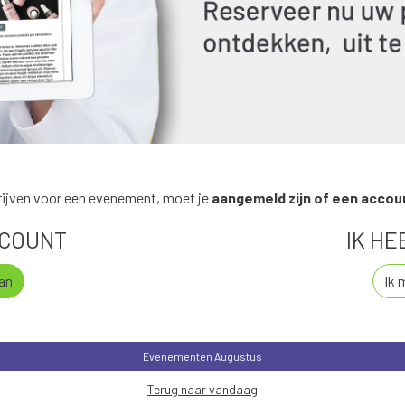
hrijven voor een evenement, moet je
aangemeld zijn of een acco
CCOUNT
IK H
an
Ik 
Evenementen
Augustus
Terug naar vandaag