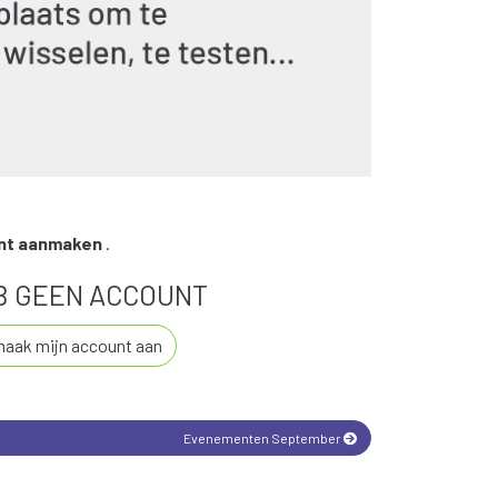
unt aanmaken
.
EB GEEN ACCOUNT
maak mijn account aan
Evenementen
September