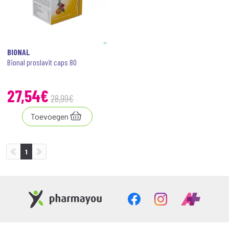
BIONAL
Bional proslavit caps 80
27
,
54
€
28
,
99
€
Toevoegen
1