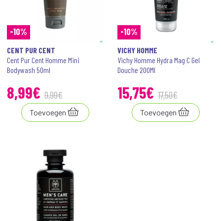
-10%
-10%
CENT PUR CENT
VICHY HOMME
Cent Pur Cent Homme Mini
Vichy Homme Hydra Mag C Gel
Bodywash 50ml
Douche 200Ml
8
,
99
€
15
,
75
€
9
,
99
€
17
,
50
€
Toevoegen
Toevoegen