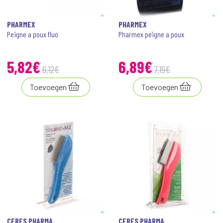
PHARMEX
PHARMEX
Peigne a poux fluo
Pharmex peigne a poux
5
,
82
€
6
,
89
€
6
,
12
€
7
,
19
€
Toevoegen
Toevoegen
CERES PHARMA
CERES PHARMA