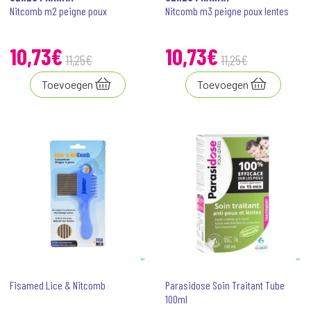
Nitcomb m2 peigne poux
Nitcomb m3 peigne poux lentes
10
,
73
€
10
,
73
€
11
,
25
€
11
,
25
€
Toevoegen
Toevoegen
Fisamed Lice & Nitcomb
Parasidose Soin Traitant Tube
100ml