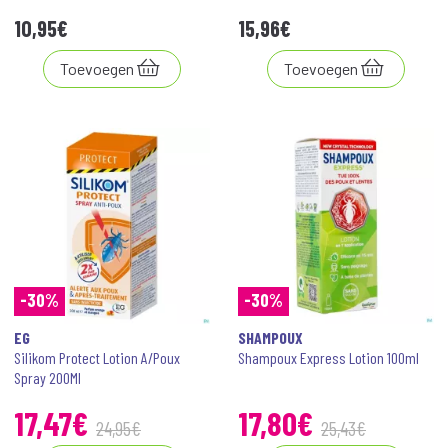
10
,
95
€
15
,
96
€
Toevoegen
Toevoegen
-30%
-30%
EG
SHAMPOUX
Silikom Protect Lotion A/Poux
Shampoux Express Lotion 100ml
Spray 200Ml
17
,
47
€
17
,
80
€
24
,
95
€
25
,
43
€