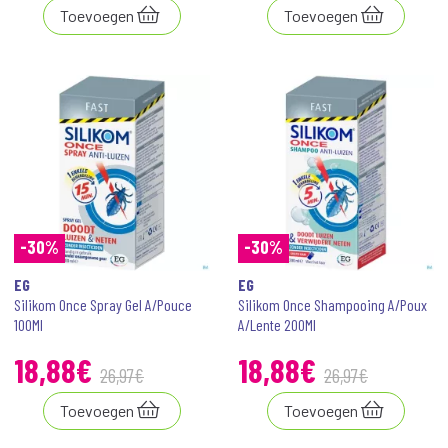
Toevoegen
Toevoegen
-30%
-30%
EG
EG
Silikom Once Spray Gel A/Pouce
Silikom Once Shampooing A/Poux
100Ml
A/Lente 200Ml
18
,
88
€
18
,
88
€
26
,
97
€
26
,
97
€
Toevoegen
Toevoegen