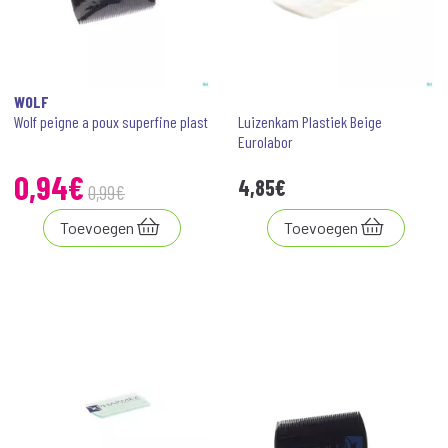
WOLF
Wolf peigne a poux superfine plast
Luizenkam Plastiek Beige
Eurolabor
0
,
94
€
4
,
85
€
0
,
99
€
Toevoegen
Toevoegen