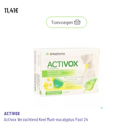
11
,
41
€
Toevoegen
ACTIVOX
Activox Verzachtend Keel Munt-eucalyptus Past 24