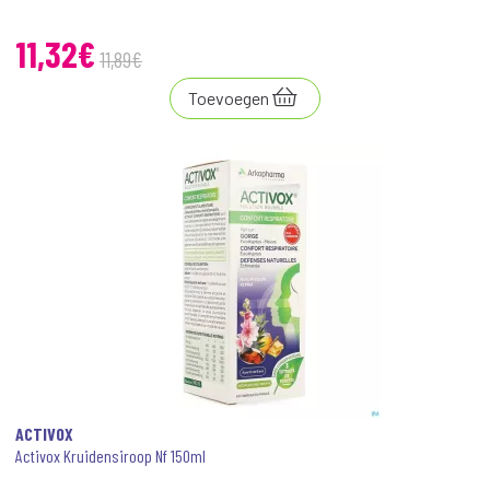
11
,
32
€
11
,
89
€
Toevoegen
ACTIVOX
Activox Kruidensiroop Nf 150ml