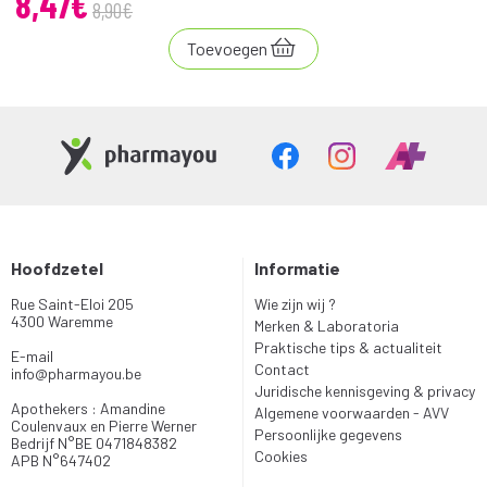
8
,
47
€
8
,
90
€
Toevoegen
Hoofdzetel
Informatie
Rue Saint-Eloi 205
Wie zijn wij ?
4300 Waremme
Merken & Laboratoria
Praktische tips & actualiteit
E-mail
Contact
info
@
pharmayou.be
Juridische kennisgeving & privacy
Apothekers : Amandine
Algemene voorwaarden - AVV
Coulenvaux en Pierre Werner
Persoonlijke gegevens
Bedrijf N°BE 0471848382
Cookies
APB N°647402