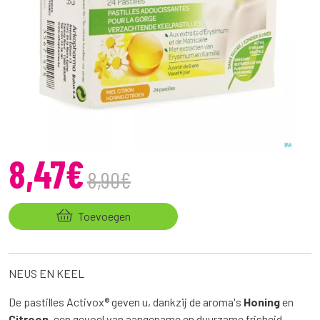
8
,
47
€
8
,
90
€
Toevoegen
NEUS EN KEEL
De pastilles Activox® geven u, dankzij de aroma's
Honing
en
Citroen
, een gevoel van aangename en duurzame frisheid.