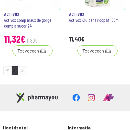
ACTIVOX
ACTIVOX
Activox comp maux de gorge
Activox Kruidensiroop Nf 150ml
comp a sucer 24
11
,
32
€
11
,
40
€
11
,
89
€
Toevoegen
Toevoegen
1
Hoofdzetel
Informatie