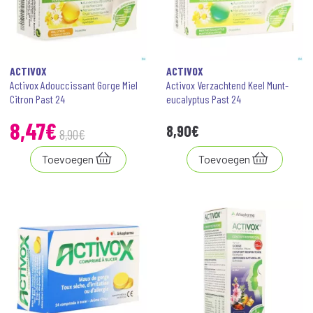
ACTIVOX
ACTIVOX
Activox Adouccissant Gorge Miel
Activox Verzachtend Keel Munt-
Citron Past 24
eucalyptus Past 24
8
,
47
€
8
,
90
€
8
,
90
€
Toevoegen
Toevoegen