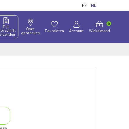
FR
NL
0
Mijn
Onze
orschrift
Favorieten
Account
Winkelmand
apotheken
erzenden
deze