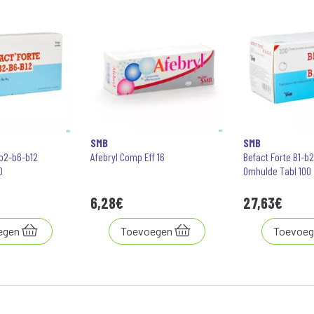
SMB
SMB
-b2-b6-b12
Afebryl Comp Eff 16
Befact Forte B1-b
0
Omhulde Tabl 100
6
,
28
€
27
,
63
€
egen
Toevoegen
Toevoeg