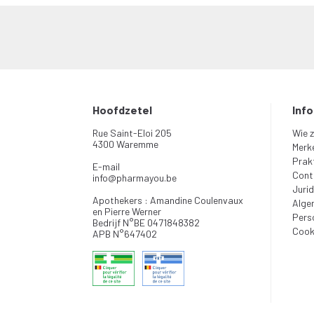
Hoofdzetel
Inf
Rue Saint-Eloi 205
Wie z
4300 Waremme
Merk
Prakt
E-mail
Cont
info
@
pharmayou.be
Jurid
Apothekers : Amandine Coulenvaux
Alge
en Pierre Werner
Pers
Bedrijf N°BE 0471848382
Cook
APB N°647402