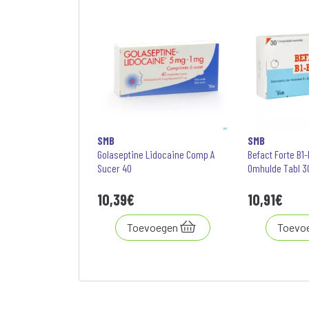
SMB
SMB
Golaseptine Lidocaine Comp A
Befact Forte B1
Sucer 40
Omhulde Tabl 3
10
,
39
€
10
,
91
€
Toevoegen
Toevo