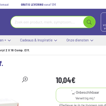
automaat
GRATIS LEVERING
vanaf 59€
vo
v
 en +
Cadeaus & Inspiratie
Onze diensten
ryl 2 X 16 Comp. Eff.
f.
10
,
04
€
Onbeschikbaar
Verwittig mij !
(Gelieve je in te loggen om 