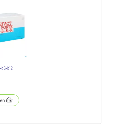
2-b6-b12
en