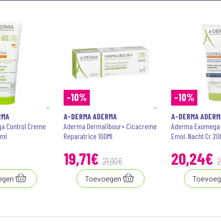
-10%
-10%
RMA
A-DERMA ADERMA
A-DERMA ADERM
a Control Creme
Aderma Dermalibour+ Cicacreme
Aderma Exomega C
0ml
Reparatrice 100Ml
Emol. Nacht Cr 2
19
,
71
€
20
,
24
€
21
,
90
€
2
egen
Toevoegen
Toevoeg