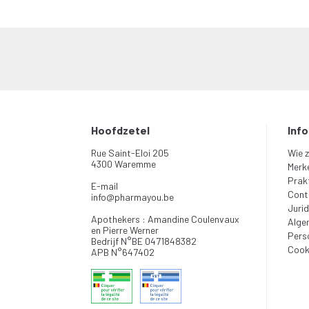
Hoofdzetel
Inf
Rue Saint-Eloi 205
Wie z
4300 Waremme
Merk
Prakt
E-mail
Cont
info
@
pharmayou.be
Jurid
Apothekers : Amandine Coulenvaux
Alge
en Pierre Werner
Pers
Bedrijf N°BE 0471848382
Cook
APB N°647402