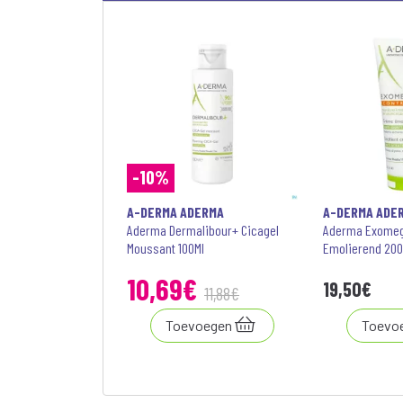
-10%
A-DERMA ADERMA
A-DERMA ADE
Aderma Dermalibour+ Cicagel
Aderma Exomeg
Moussant 100Ml
Emolierend 20
10
,
69
€
19
,
50
€
11
,
88
€
Toevoegen
Toevo