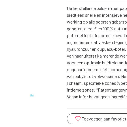
De herstellende balsem met p
biedt een snelle en intensieve 
werking op alle soorten gebarste
gepatenteerde* en 100% natuurl
patch-effect. De formule bevat 
ingrediënten dat vlekken tegen 
hyaluronzuur en cupuaçu-boter.
van haar uiterst kalmerende wer
voor een optimale huidtoleran
ongeparfumeerd, niet-comedogeen
van baby's tot volwassenen. He
lichaam, specifieke zones (voete
intieme zones. *Patent aangevr
Vegan info: bevat geen ingredië
Toevoegen aan favoriet