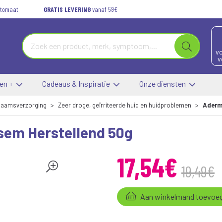
automaat
GRATIS LEVERING
vanaf 59€
vo
v
 en +
Cadeaus & Inspiratie
Onze diensten
haamsverzorging
Zeer droge, geïrriteerde huid en huidproblemen
Aderma
lsem Herstellend 50g
17
,
54
€
19
,
49
€
Aan winkelmand toevoe