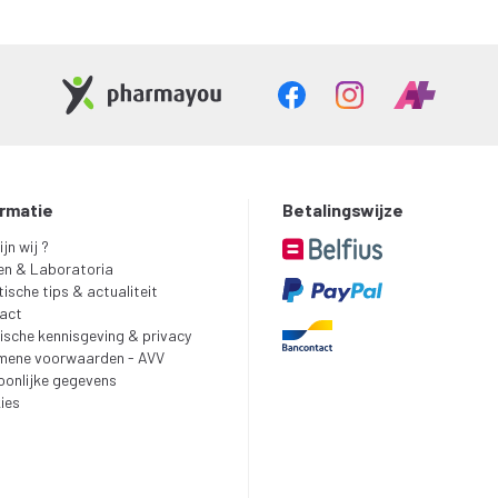
ormatie
Betalingswijze
ijn wij ?
en & Laboratoria
ische tips & actualiteit
act
ische kennisgeving & privacy
mene voorwaarden - AVV
oonlijke gegevens
ies