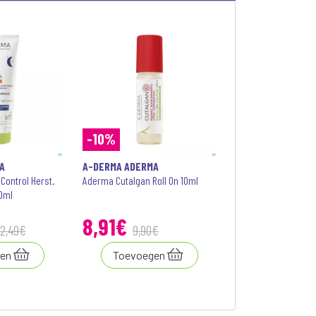
-10%
A
A-DERMA ADERMA
ontrol Herst.
Aderma Cutalgan Roll On 10ml
00ml
8
,
91
€
2
,
49
€
9
,
90
€
en
Toevoegen