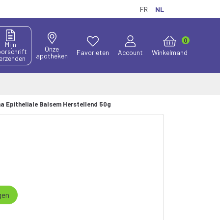
FR
NL
0
Mijn
Onze
orschrift
Favorieten
Account
Winkelmand
apotheken
erzenden
 Epitheliale Balsem Herstellend 50g
gen