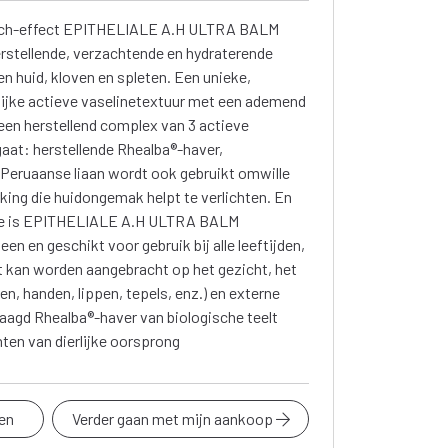
atch-effect EPITHELIALE A.H ULTRA BALM
herstellende, verzachtende en hydraterende
n huid, kloven en spleten. Een unieke,
ijke actieve vaselinetextuur met een ademend
een herstellend complex van 3 actieve
gaat: herstellende Rhealba®-haver,
 Peruaanse liaan wordt ook gebruikt omwille
king die huidongemak helpt te verlichten. En
tie is EPITHELIALE A.H ULTRA BALM
 en geschikt voor gebruik bij alle leeftijden,
t kan worden aangebracht op het gezicht, het
n, handen, lippen, tepels, enz.) en externe
aagd Rhealba®-haver van biologische teelt
nten van dierlijke oorsprong
en
Verder gaan met mijn aankoop