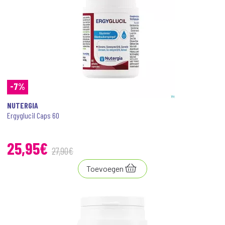
-7%
NUTERGIA
Ergyglucil Caps 60
25
,
95
€
27
,
90
€
Toevoegen