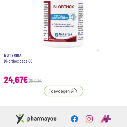
NUTERGIA
Bi-orthox caps 60
24
,
67
€
25
,
90
€
Toevoegen