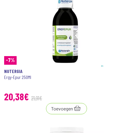
-7%
NUTERGIA
Ergy-Epur 250Ml
20
,
38
€
21
,
91
€
Toevoegen