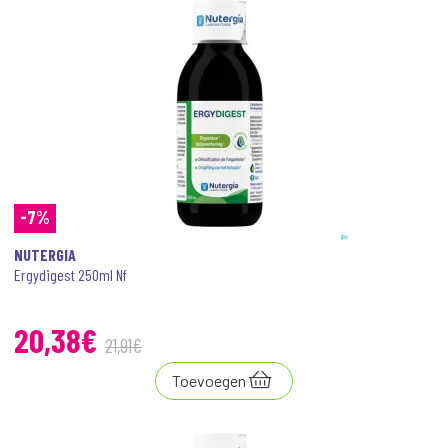
-7%
NUTERGIA
Ergydigest 250ml Nf
20
,
38
€
21
,
91
€
Toevoegen