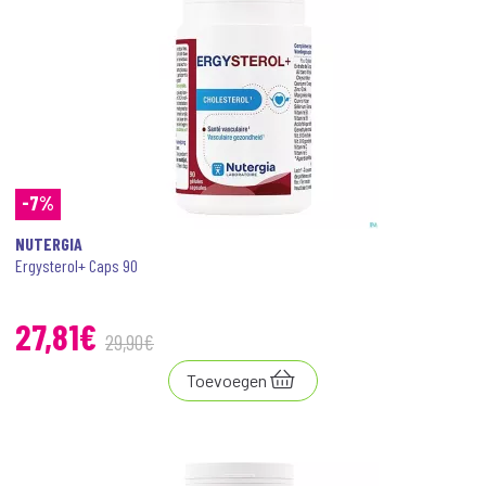
-7%
NUTERGIA
Ergysterol+ Caps 90
27
,
81
€
29
,
90
€
Toevoegen