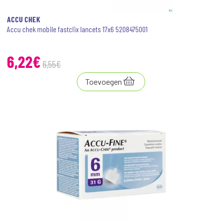
ACCU CHEK
Accu chek mobile fastclix lancets 17x6 5208475001
6
,
22
€
6
,
55
€
Toevoegen