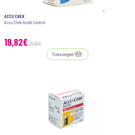
ACCU CHEK
Accu Chek Guide Control
19
,
82
€
20
,
81
€
Toevoegen