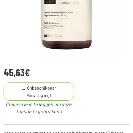
45
,
63
€
Onbeschikbaar
Verwittig mij !
(Gelieve je in te loggen om deze
functie te gebruiken.)
Voedingssupplement op basis van hyaluronzuur dat bijdraagt