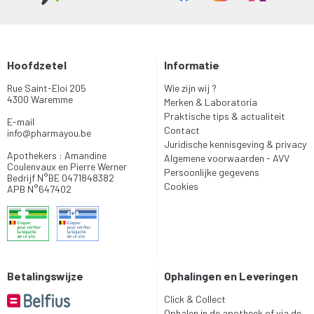
Hoofdzetel
Informatie
Rue Saint-Eloi 205
Wie zijn wij ?
4300 Waremme
Merken & Laboratoria
Praktische tips & actualiteit
E-mail
Contact
info
@
pharmayou.be
Juridische kennisgeving & privacy
Apothekers : Amandine
Algemene voorwaarden - AVV
Coulenvaux en Pierre Werner
Persoonlijke gegevens
Bedrijf N°BE 0471848382
Cookies
APB N°647402
Betalingswijze
Ophalingen en Leveringen
Click & Collect
Ophalen in de apotheek of via de