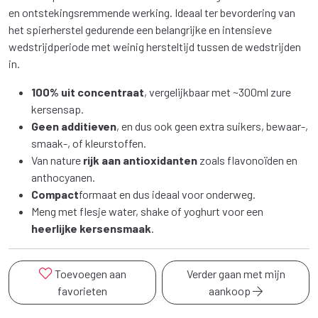
en ontstekingsremmende werking. Ideaal ter bevordering van
het spierherstel gedurende een belangrijke en intensieve
wedstrijdperiode met weinig hersteltijd tussen de wedstrijden
in.
100% uit concentraat
, vergelijkbaar met ~300ml zure
kersensap.
Geen additieven
, en dus ook geen extra suikers, bewaar-,
smaak-, of kleurstoffen.
Van nature
rijk aan antioxidanten
zoals flavonoïden en
anthocyanen.
Compact
formaat en dus ideaal voor onderweg.
Meng met flesje water, shake of yoghurt voor een
heerlijke kersensmaak
.
Toevoegen aan
Verder gaan met mijn
favorieten
aankoop