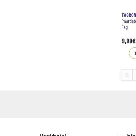
FAGRO
Paardeb
Fag
9
,
99
€
Hoofdzetel
Inf