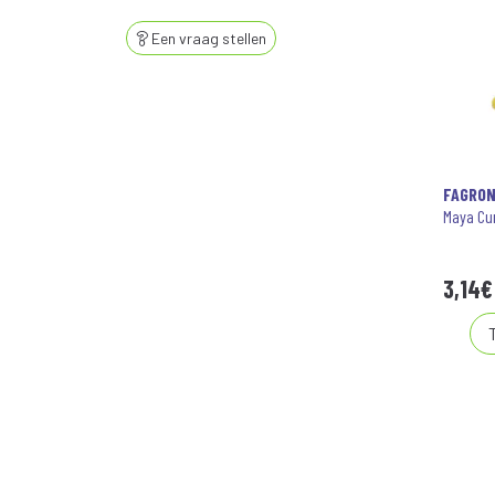
Een vraag stellen
FAGRO
Maya Cur
3
,
14
€