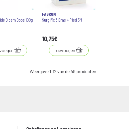
FAGRON
ide Bloem Doos 100g
Surgifix 3 Bras + Pied 3M
10
,
75
€
voegen
Toevoegen
Weergave 1-12 van de 49 producten
Ophalingen en Leveringen