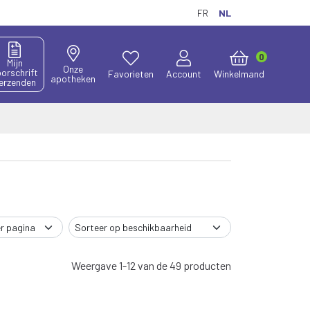
FR
NL
0
Mijn
Onze
orschrift
Favorieten
Account
Winkelmand
apotheken
erzenden
Weergave 1-12 van de 49 producten