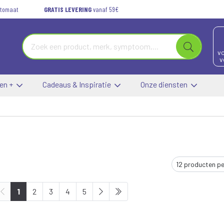
automaat
GRATIS LEVERING
vanaf 59€
vo
v
 en +
Cadeaus & Inspiratie
Onze diensten
1
2
3
4
5