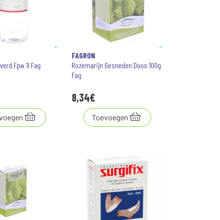
FAGRON
verd Fpw 1l Fag
Rozemarijn Gesneden Doos 100g
Fag
8
,
34
€
voegen
Toevoegen