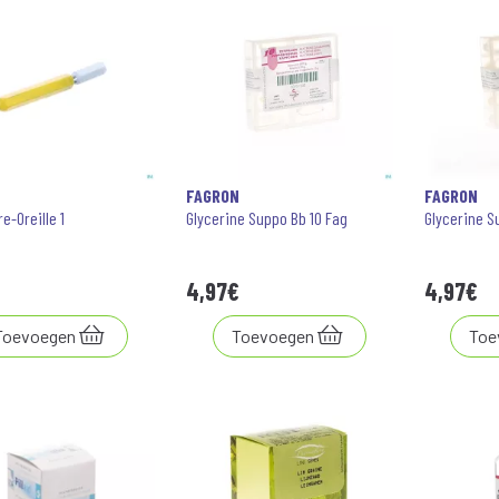
N
FAGRON
FAGRON
e-Oreille 1
Glycerine Suppo Bb 10 Fag
Glycerine S
4
,
97
€
4
,
97
€
Toevoegen
Toevoegen
Toe