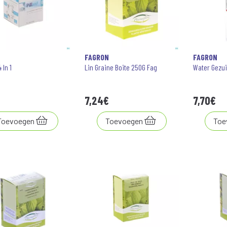
N
FAGRON
FAGRON
 In 1
Lin Graine Boite 250G Fag
Water Gezui
7
,
24
€
7
,
70
€
Toevoegen
Toevoegen
Toe