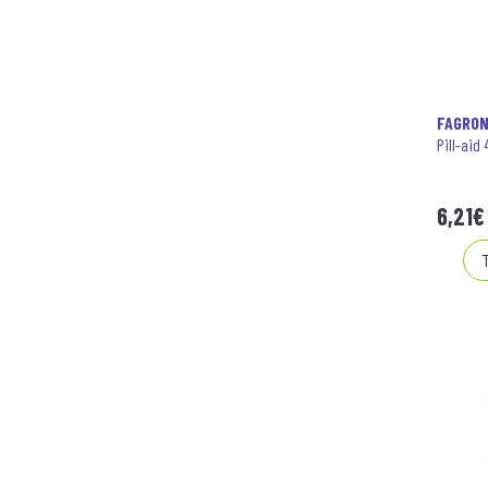
FAGRO
Pill-aid 4
6
,
21
€