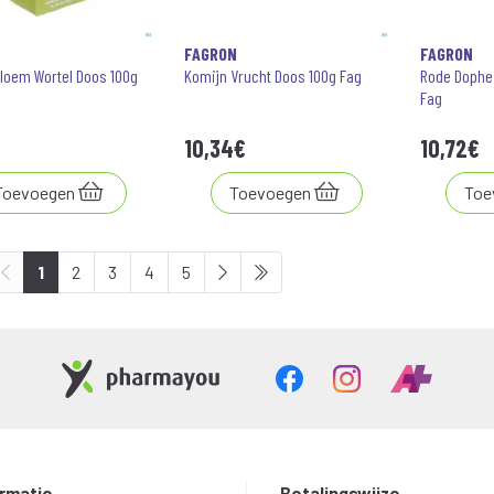
N
FAGRON
FAGRON
loem Wortel Doos 100g
Komijn Vrucht Doos 100g Fag
Rode Dophe
Fag
10
,
34
€
10
,
72
€
Toevoegen
Toevoegen
Toe
1
2
3
4
5
ormatie
Betalingswijze