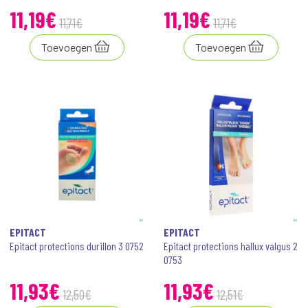
11
,
19
€
11
,
19
€
11
,
71
€
11
,
71
€
Toevoegen
Toevoegen
EPITACT
EPITACT
Epitact protections durillon 3 0752
Epitact protections hallux valgus 2
0753
11
,
93
€
11
,
93
€
12
,
50
€
12
,
51
€