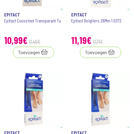
EPITACT
EPITACT
Epitact Coussinet Transparant Tu
Epitact Doigtiers 26Mm 1 0372
10
,
99
€
11
,
19
€
11
,
49
€
11
,
71
€
Toevoegen
Toevoegen
EPITACT
EPITACT