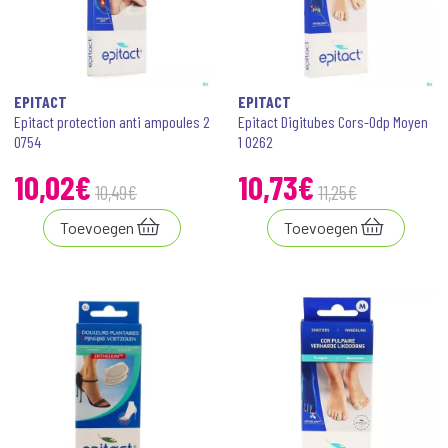
EPITACT
EPITACT
Epitact protection anti ampoules 2
Epitact Digitubes Cors-Odp Moyen
0754
1 0262
10
,
02
€
10
,
73
€
10
,
49
€
11
,
25
€
Toevoegen
Toevoegen