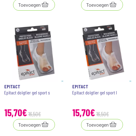
Toevoegen
Toevoegen
EPITACT
EPITACT
Epitact doigtier gel sport s
Epitact doigtier gel sport l
15
,
70
€
15
,
70
€
16
,
50
€
16
,
50
€
Toevoegen
Toevoegen