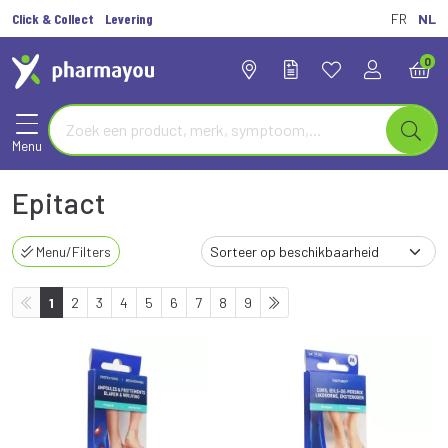
Click & Collect
Levering
FR
NL
0
Menu
Epitact
Menu/Filters
1
2
3
4
5
6
7
8
9