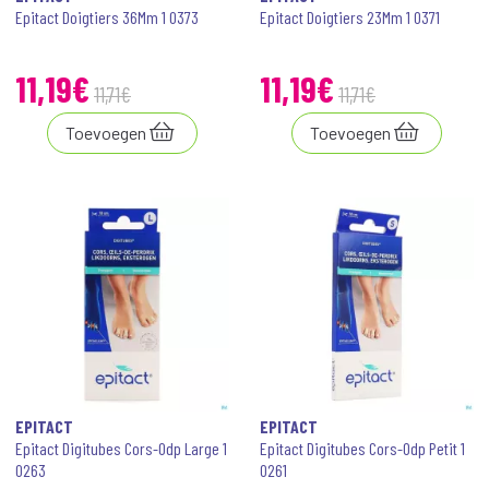
Epitact Doigtiers 36Mm 1 0373
Epitact Doigtiers 23Mm 1 0371
11
,
19
€
11
,
19
€
11
,
71
€
11
,
71
€
Toevoegen
Toevoegen
EPITACT
EPITACT
Epitact Digitubes Cors-Odp Large 1
Epitact Digitubes Cors-Odp Petit 1
0263
0261