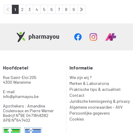
1
2
3
4
5
6
7
8
9
Hoofdzetel
Informatie
Rue Saint-Eloi 205
Wie zijn wij ?
4300 Waremme
Merken & Laboratoria
Praktische tips & actualiteit
E-mail
Contact
info
@
pharmayou.be
Juridische kennisgeving & privacy
Apothekers : Amandine
Algemene voorwaarden - AVV
Coulenvaux en Pierre Werner
Persoonlijke gegevens
Bedrijf N°BE 0471848382
Cookies
APB N°647402