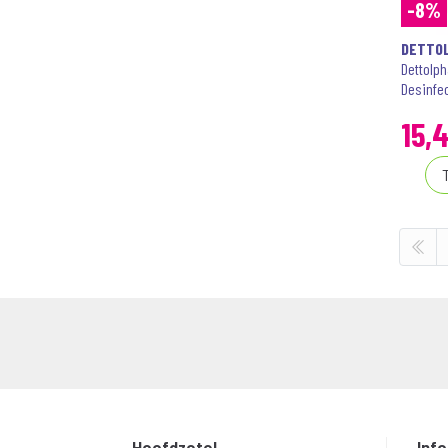
-8%
DETTO
Dettolp
Desinfec
15
,
4
Hoofdzetel
Inf