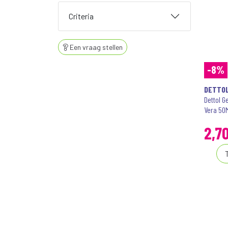
Criteria
Een vraag stellen
-8%
DETTO
Dettol G
Vera 50
2
,
7