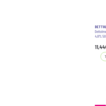
DETTO
Dettolme
4,8% 50
11
,
44