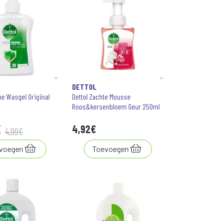
DETTOL
ne Wasgel Original
Dettol Zachte Mousse
Roos&kersenbloem Geur 250ml
€
4
,
92
€
4
,
99
€
voegen
Toevoegen