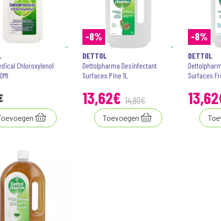
-8%
-8%
L
DETTOL
DETTOL
dical Chloroxylenol
Dettolpharma Desinfectant
Dettolpharm
0Ml
Surfaces Pine 1L
Surfaces Fr
13
,
62
€
13
,
62
€
14
,
80
€
Toevoegen
Toevoegen
Toe