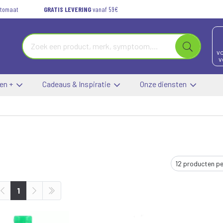
automaat
GRATIS LEVERING
vanaf 59€
vo
v
 en +
Cadeaus & Inspiratie
Onze diensten
1