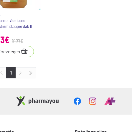
L
harma Vloeibare
tiemid.oppervlak 1l
3
€
16
,
77
€
Toevoegen
1
ormatie
Betalingswijze