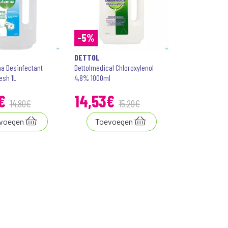
-5%
DETTOL
a Desinfectant
Dettolmedical Chloroxylenol
esh 1L
4,8% 1000ml
€
14
,
53
€
14
,
80
€
15
,
29
€
voegen
Toevoegen