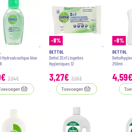
-8%
-8%
L
DETTOL
DETTOL
el Hydroalcoolique Aloe
Dettol 2En1 Lingettes
Dettolhygie
Ml
Hygieniques 12
250ml
0
€
3
,
27
€
4
,
59
2
,
94
€
3
,
55
€
Toevoegen
Toevoegen
Toe