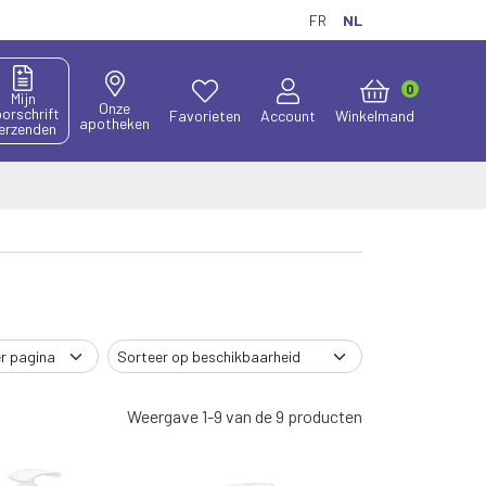
FR
NL
0
Mijn
Onze
orschrift
Favorieten
Account
Winkelmand
apotheken
erzenden
Weergave 1-9 van de 9 producten