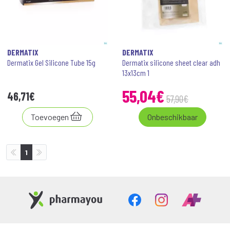
DERMATIX
DERMATIX
Dermatix Gel Silicone Tube 15g
Dermatix silicone sheet clear adh
13x13cm 1
55
,
04
€
46
,
71
€
57
,
90
€
Toevoegen
Onbeschikbaar
1