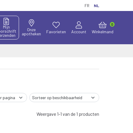
FR
NL
0
Mijn
Onze
orschrift
Favorieten
Account
Winkelmand
apotheken
erzenden
Weergave 1-1 van de 1 producten