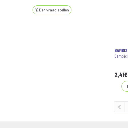
Een vraag stellen
BAMBIX
Bambix R
2
,
41
€