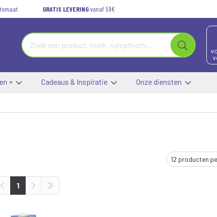
automaat
GRATIS LEVERING
vanaf 59€
vo
v
 en +
Cadeaus & Inspiratie
Onze diensten
1