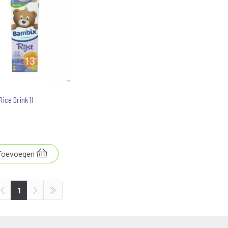
ice Drink 1l
Toevoegen
1