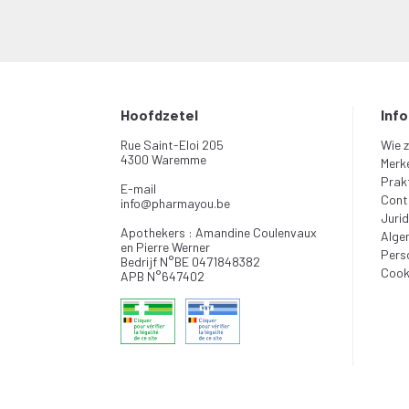
Hoofdzetel
Inf
Rue Saint-Eloi 205
Wie z
4300 Waremme
Merk
Prakt
E-mail
Cont
info
@
pharmayou.be
Jurid
Apothekers : Amandine Coulenvaux
Alge
en Pierre Werner
Pers
Bedrijf N°BE 0471848382
Cook
APB N°647402