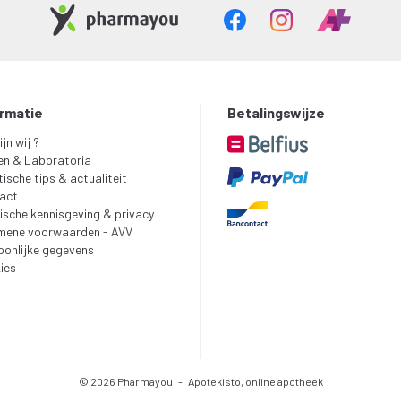
ormatie
Betalingswijze
ijn wij ?
en & Laboratoria
ische tips & actualiteit
act
ische kennisgeving & privacy
mene voorwaarden - AVV
oonlijke gegevens
ies
© 2026 Pharmayou
-
Apotekisto, online apotheek