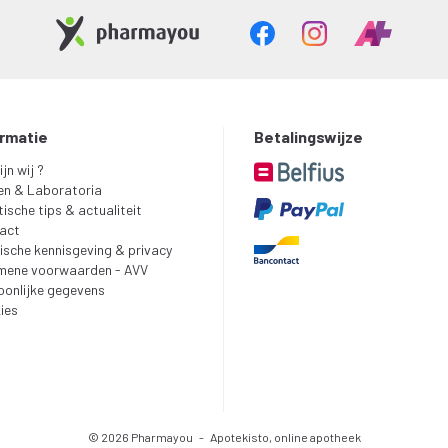
ormatie
Betalingswijze
ijn wij ?
en & Laboratoria
ische tips & actualiteit
act
ische kennisgeving & privacy
mene voorwaarden - AVV
oonlijke gegevens
ies
© 2026 Pharmayou
-
Apotekisto, online apotheek