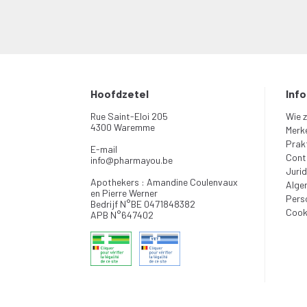
Hoofdzetel
Inf
Rue Saint-Eloi 205
Wie z
4300 Waremme
Merk
Prakt
E-mail
Cont
info
@
pharmayou.be
Jurid
Apothekers : Amandine Coulenvaux
Alge
en Pierre Werner
Pers
Bedrijf N°BE 0471848382
Cook
APB N°647402