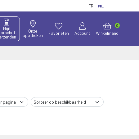
FR
NL
0
Mijn
Onze
orschrift
Favorieten
Account
Winkelmand
apotheken
erzenden